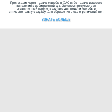
должен был платить аренду. Мы подали встречное исковое
Происходит через подачу жалобы в ФАС либо подачу искового
заявления в арбитражный суд. Законом предусмотрен
заявление об истребовании неоплаченной суммы начиная с
ограниченный перечень случаев для подачи жалобы в
антимонопольную службу. Для обращения в суд ограничений нет.
последнего платежа и до окончания срока аренды (3 месяца
не были истцом оплачены), а также пени, общая сумма - 444
УЗНАТЬ БОЛЬШЕ
840 рублей. В итоге суд отказал истцу в первоначальном
исковом заявлении, а нам полностью удовлетворил наши
исковые требования.
9. Суд полностью отказал нашему оппоненту в
удовлетворении заявленных требований. Исковые
требования к арендатору о взыскании убытков в размере
стоимости угнанного автомобиля равной 816 000 руб. 00 коп.;
арендной платы по договору аренды транспортного
средства без экипажа за период с 29.11.2019 г. по 26.11.2020
г. в размере 300 000 руб. 00 коп.; штрафа за несоблюдение в
добровольном порядке удовлетворения требований
потребителя в размере пятидесяти процентов от суммы,
присужденной судом в пользу потребителя; компенсации
морального вреда в размере 100 000 рублей; понесенных
почтовых расходов на отправку требований о взыскании
неустойки в размере 245 рублей 14 коп.; понесенных