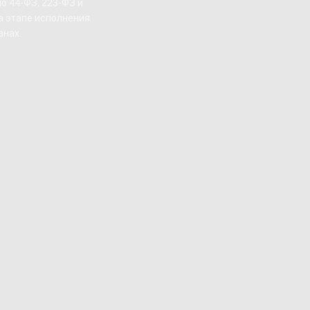
о 44-ФЗ, 223-ФЗ и
а этапе исполнения
анах.